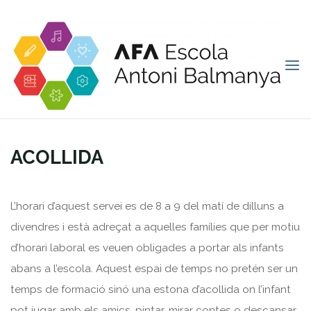
Saltar
al
contenido
AFA
ANTONI
Inicio
ACOLLIDA
ACOLLIDA
BALMANYA
ACOLLIDA
L’horari d’aquest servei es de 8 a 9 del matí de dilluns a
divendres i està adreçat a aquelles famílies que per motiu
d’horari laboral es veuen obligades a portar als infants
abans a l’escola. Aquest espai de temps no pretén ser un
temps de formació sinó una estona d’acollida on l’infant
pot jugar amb els amics, pintar, mirar contes o descansar.